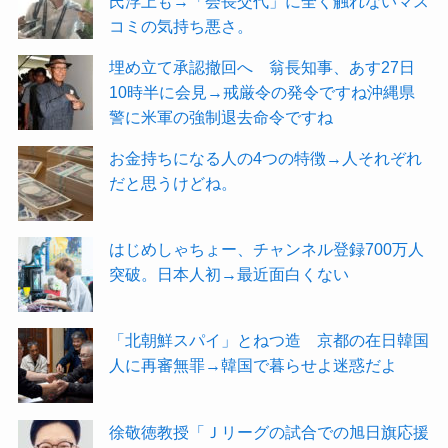
氏浮上も→「会長交代」に全く触れないマス
コミの気持ち悪さ。
埋め立て承認撤回へ 翁長知事、あす27日
10時半に会見→戒厳令の発令ですね沖縄県
警に米軍の強制退去命令ですね
お金持ちになる人の4つの特徴→人それぞれ
だと思うけどね。
はじめしゃちょー、チャンネル登録700万人
突破。日本人初→最近面白くない
「北朝鮮スパイ」とねつ造 京都の在日韓国
人に再審無罪→韓国で暮らせよ迷惑だよ
徐敬徳教授「Ｊリーグの試合での旭日旗応援