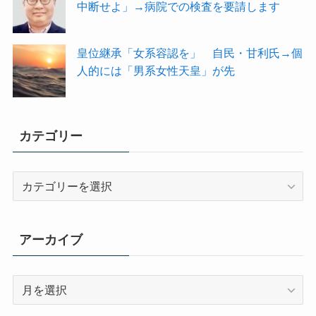
中断せよ」→病院での検査を要請します
皇位継承「女系容認を」 自民・甘利氏→個
人的には「男系女性天皇」が先
カテゴリー
カ
テ
ゴ
リ
アーカイブ
ー
ア
ー