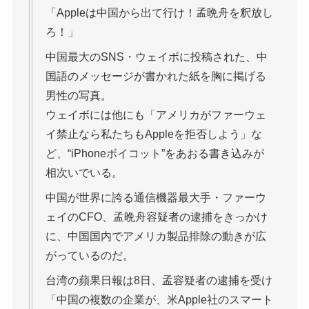
「Appleは中国から出て行け！孟晩舟を釈放し
ろ！」
中国最大のSNS・ウェイボに投稿された、中
国語のメッセージが書かれた紙を胸に掲げる
男性の写真。
ウェイボには他にも「アメリカがファーウェ
イ禁止なら私たちもAppleを拒否しよう」な
ど、“iPhoneボイコット”をあおる書き込みが
相次いでいる。
中国が世界に誇る通信機器最大手・ファーウ
ェイのCFO、孟晩舟容疑者の逮捕をきっかけ
に、中国国内でアメリカ製品排除の動きが広
がっているのだ。
台湾の蘋果日報は8日、孟容疑者の逮捕を受け
「中国の複数の企業が、米Apple社のスマート