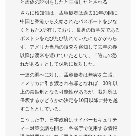
と虚偽の説明をしたと主張したとされる。
さらに検知側は、孟容疑者は過去11年の間に
中国と香港から支給されたパスポートを少な
くとも7つ所有しており、長男の留学先である
ボストンをたびたび訪れていたにもかかわら
ず、アメリカ当局の捜査を察知して去年の春
以降は渡米を避けていたとして、「逃走の恐
れがある」として保釈に反対した。
一連の調べに対し、孟容疑者は無実を主張。
アメリカに引き渡され有罪となれば、30年以
上の禁錮刑となる可能性があるが、裁判所は
保釈するかどうかの決定を10日以降に持ち越
すこととしている。
こうした中、日本政府はサイバーセキュリテ
ィー対策会議を開き、各省庁で使用する情報