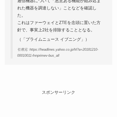
通信機器について「悪意ある機能が組み込ま
れた機器を調達しない」ことなどを確認し
た。
これはファーウェイとZTEを念頭に置いた方
針で、事実上2社を排除することとなる。
（「プライムニュース イブニング」）
引用元: https://headlines.yahoo.co.jp/hl?a=20181210-
00010011-fnnprimev-bus_all
スポンサーリンク