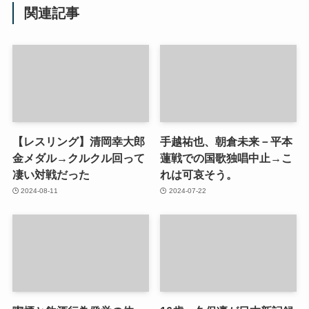
関連記事
【レスリング】清岡幸大郎
手越祐也、朝倉未来－平本
金メダル→クルクル回って
蓮戦での国歌独唱中止→こ
凄い対戦だった
れは可哀そう。
2024-08-11
2024-07-22