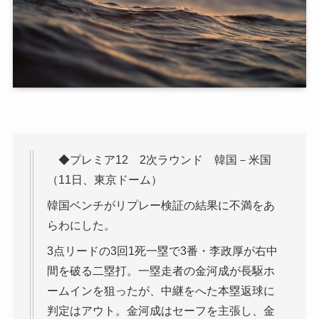
◆プレミア12 2次ラウンド 韓国－米国
（11日、東京ドーム）
韓国ベンチがリプレー検証の結果に不満をあ
らわにした。
3点リードの3回1死一塁で3番・李政厚が右中
間を破る二塁打。一塁走者の金河成が長駆ホ
ームインを狙ったが、中継をへた本塁返球に
判定はアウト。金河成はセーフを主張し、金