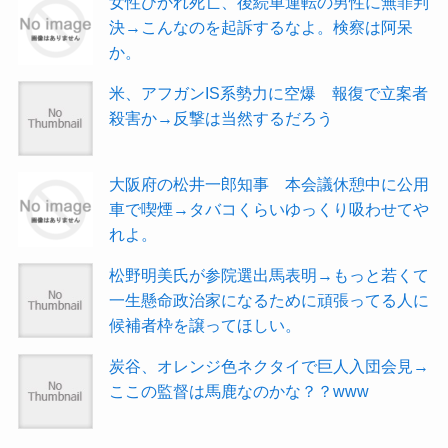
女性ひかれ死亡、後続車運転の男性に無罪判
決→こんなのを起訴するなよ。検察は阿呆
か。
米、アフガンIS系勢力に空爆 報復で立案者
殺害か→反撃は当然するだろう
大阪府の松井一郎知事 本会議休憩中に公用
車で喫煙→タバコくらいゆっくり吸わせてや
れよ。
松野明美氏が参院選出馬表明→もっと若くて
一生懸命政治家になるために頑張ってる人に
候補者枠を譲ってほしい。
炭谷、オレンジ色ネクタイで巨人入団会見→
ここの監督は馬鹿なのかな？？www