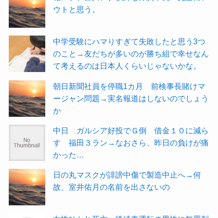
ウトと思う。
中学受験にハマりすぎて失敗したと思う3つ
のこと→友だちが多いのが勝ち組で幸せなん
て考えるのは日本人くらいじゃないかな。
朝日新聞社員を停職1カ月 前検事長賭けマ
ージャン問題→実名報道はしないのでしょう
か
中日 ガルシア好投でＧ倒 借金１０に減ら
す 福田３ラン→なおさら、昨日の負けが痛
かった…
日の丸マスクが誹謗中傷で製造中止へ→何
故、室井佑月の名前を出さないの