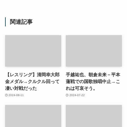
関連記事
【レスリング】清岡幸大郎
手越祐也、朝倉未来－平本
金メダル→クルクル回って
蓮戦での国歌独唱中止→こ
凄い対戦だった
れは可哀そう。
2024-08-11
2024-07-22