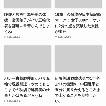
喫煙と飲酒行為発覚の体
16歳・久保凛が日本新記録
操・宮田笙子がパリ五輪代
マーク！ 女子800ｍ→つい
表を辞退→常習なんでしょ
に2分の壁を突破した女性
うね
が出た
2024-07-20
2024-07-15
バレー古賀紗理那がパリ五
伊藤美誠 国際大会で1年半
輪で現役引退→やめてもこ
ぶりの復活V→中国選手と
こまでの功績で解説者の仕
五分に渡り合えるところま
事とかはあるだろうね
で上がることを期待した
い。
2024-07-09