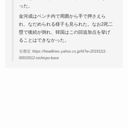
った。
金河成はベンチ内で周囲から手で押さえら
れ、なだめられる様子も見られた。なお2死二
塁で後続が倒れ、韓国はこの回追加点を挙げ
ることはできなかった。
引用元: https://headlines.yahoo.co.jp/hl?a=20191111-
00010012-nishispo-base