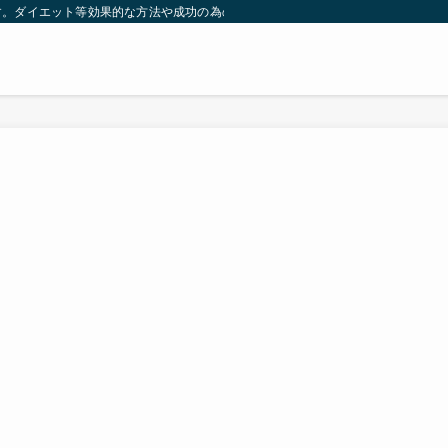
す。ダイエット等効果的な方法や成功の為の秘訣等。太ったり悩んでいる方々が簡