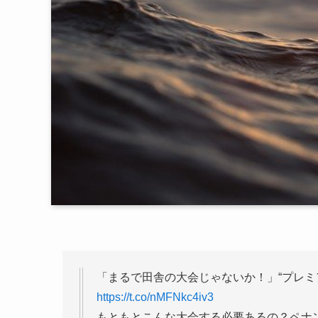
「まるで田舎の大会じゃないか！」“プレミ
https://t.co/nMFNkc4iv3
もともとこんな大会する必要あるの？ペナ