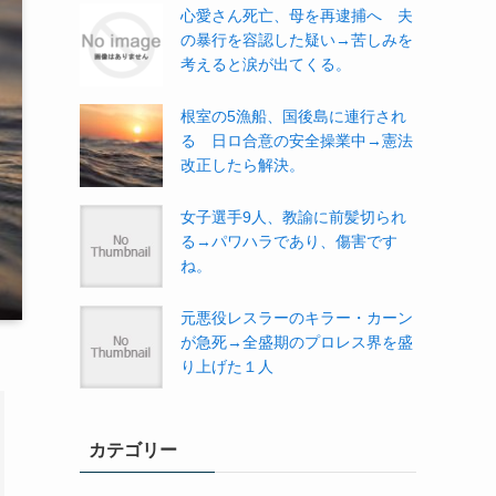
心愛さん死亡、母を再逮捕へ 夫
の暴行を容認した疑い→苦しみを
考えると涙が出てくる。
根室の5漁船、国後島に連行され
る 日ロ合意の安全操業中→憲法
改正したら解決。
女子選手9人、教諭に前髪切られ
る→パワハラであり、傷害です
ね。
元悪役レスラーのキラー・カーン
が急死→全盛期のプロレス界を盛
り上げた１人
カテゴリー