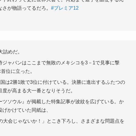
なさが物語ってるだろ。
#プレミア12
大詰めだ。
侍ジャパンはここまで無敗のメキシコを3－1で見事に撃
ぶ首位に立った。
国は2勝1敗で3位に付けている。決勝に進出するふたつの
目度が高まる大一番となりそうだ。
ーツソウル』が掲載した特集記事が波紋を広げている。か
投げかけていた同紙は、
舎の大会じゃないか！」とこき下ろし、さまざまな問題点を