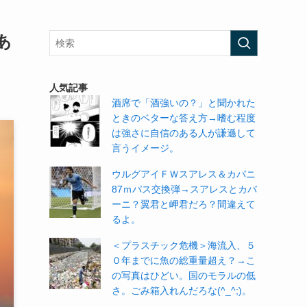
あ
人気記事
酒席で「酒強いの？」と聞かれた
ときのベターな答え方→嗜む程度
は強さに自信のある人が謙遜して
言うイメージ。
ウルグアイＦＷスアレス＆カバニ
87ｍパス交換弾→スアレスとカバ
ーニ？翼君と岬君だろ？間違えて
るよ。
＜プラスチック危機＞海流入、５
０年までに魚の総重量超え？→こ
の写真はひどい。国のモラルの低
さ。ごみ箱入れんだろな(^_^;)。