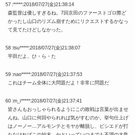
57 :
*****
:
2018/07/27(金)21:38:14
森監督は優しすぎるね。7回京田のファーストゴロ際ど
かったし山口のリズム崩すためにリクエストするかなっ
て見てたけどしなかった。
58 :
tsu*****
:
2018/07/27(金)21:38:07
平田だよ、ひ・ら・た
59 :
nao*****
:
2018/07/27(金)21:37:53
これはチーム全体に大問題だよ！非常に問題だ
60 :
m_i*****
:
2018/07/27(金)21:37:41
皆さんもおっしゃられるようにこの敗戦は言葉が出ませ
んね。山口に何回やられれば気がすむのか。挙句仕上げ
はノーノー…アルモンテとモヤが離脱し、ビシエドが打
たなければこの始末。かといっていつまでも不調の大島