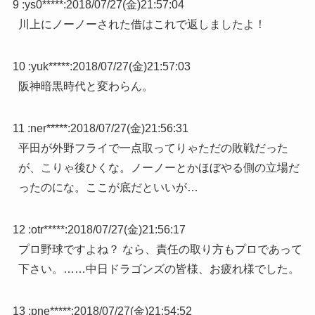
9 :
ys0*****
:
2018/07/27(金)21:57:04
川上にノーノーされた借はこれで返しましたよ！
10 :
yuk*****
:
2018/07/27(金)21:57:03
阪神暗黒時代と変わらん。
11 :
ner*****
:
2018/07/27(金)21:56:31
平田が外野フライで一点取ってりゃただの敗戦だった
が、こりゃ後ひくな。ノーノーとかほぼやる側の立場だ
ったのにな。ここが底だといいが…
12 :
otr*****
:
2018/07/27(金)21:56:17
プロ野球ですよね？ なら、責任の取り方もプロであって
下さい。……中日ドラゴンズの皆様、お疲れ様でした。
13 :
pne*****
:
2018/07/27(金)21:54:52