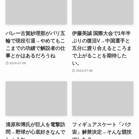
バレー古賀紗理那がパリ五
伊藤美誠 国際大会で1年半
輪で現役引退→やめてもこ
ぶりの復活V→中国選手と
こまでの功績で解説者の仕
五分に渡り合えるところま
事とかはあるだろうね
で上がることを期待した
い。
2024-07-09
2024-07-08
清原和博氏が巨人を電撃訪
フィギュアスケート「バク
問→野球が心底好きなんで
宙」解禁決定→そんな競技