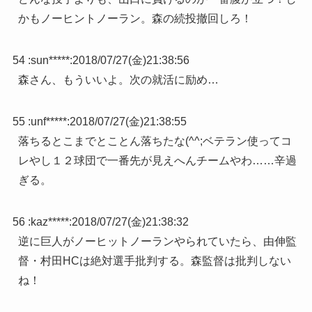
かもノーヒントノーラン。森の続投撤回しろ！
54 :
sun*****
:
2018/07/27(金)21:38:56
森さん、もういいよ。次の就活に励め…
55 :
unf*****
:
2018/07/27(金)21:38:55
落ちるとこまでとことん落ちたな(^^;ベテラン使ってコ
レやし１２球団で一番先が見えへんチームやわ……辛過
ぎる。
56 :
kaz*****
:
2018/07/27(金)21:38:32
逆に巨人がノーヒットノーランやられていたら、由伸監
督・村田HCは絶対選手批判する。森監督は批判しない
ね！