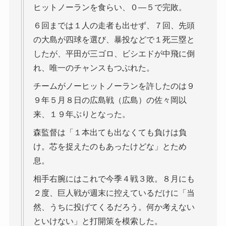
ヒットノーランを食らい、０―５で完敗。
６回までは１人の走者も出せず、７回、先頭
の大島が四球を選び、暴投などで１死三塁と
したが、平田が三ゴロ、ビシエドが中飛に倒
れ、唯一のチャンスもつぶれた。
チームがノーヒットノーランを許したのは９
９年５月８日の広島戦（広島）の佐々岡以
来、１９年ぶりとなった。
森監督は「１本出ても出なくても負けは負
け。芯を捉えたのもあったけどな」とため
息。
相手右腕にはこれで今季４戦３敗。８月にも
２度、巨人戦が週末に控えているだけに「当
然、うちに投げてくるだろう。何か考えない
といけない」と打開策を模索した。