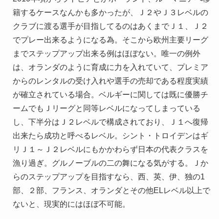
籍するケースなんかも多かったが、Ｊ２やＪ３レベルの
クラブに渡る選手が目指してるのはあくまでＪ１、Ｊ２
でプレー出来るようになる為。そこから欧州主要リーグ
までステップアップ出来る例はほぼない。唯一の例外
は、オランダのように育成に力を入れていて、プレミア
からのレンタルの受け入れや選手の売却である程度実績
が確立されている場合。ベルギーに関しては既に優勝チ
ームでもＪリーグと同等レベルになってしまっている
し、下半分はＪ２レベルで構成されており、Ｊ１へ復帰
出来たら成功と呼べるレベル。シント・トロイデンはギ
リＪ１～Ｊ２レベルにもかかわらず日本の代表クラスを
漁り過ぎ。グルノーブルの二の舞になる気がする。Ｊか
らのステップアップを目指すなら、西、英、伊、独の1
部、２部、フランス、オランダとその他ELレベル以上で
ないと、現実的にはほぼ不可能。