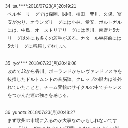
34 :
tsu*****
:
2018/07/23(月)20:49:21
ベルギーリーグでは森岡、関根、植田、豊川、久保、冨
安がおり、オランダリーグには小林、堂安、ポルトガル
には、中島、オーストリアリーグには奥川、南野と5大
リーグ以外にも多くの若手が居る。カタールW杯前には
5大リーグに移籍して欲しい。
35 :
ryo*****
:
2018/07/23(月)20:49:08
改めてJ2から香川、ポーランドからレヴァンドフスキを
抜擢したドルトムントの首脳陣、クロップの眼力は並外
れていたことと、チーム変貌のサイクルの中でチャンス
をつかんだ運の強さを感じる。
36 :
yuhota
:
2018/07/23(月)20:48:27
まず欧州の市場に入るのが大事なのかもしれないです