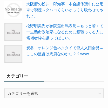
大阪府の松井一郎知事 本会議休憩中に公用
車で喫煙→タバコくらいゆっくり吸わせてや
れよ。
松野明美氏が参院選出馬表明→もっと若くて
一生懸命政治家になるために頑張ってる人に
候補者枠を譲ってほしい。
炭谷、オレンジ色ネクタイで巨人入団会見→
ここの監督は馬鹿なのかな？？www
カテゴリー
カ
テ
ゴ