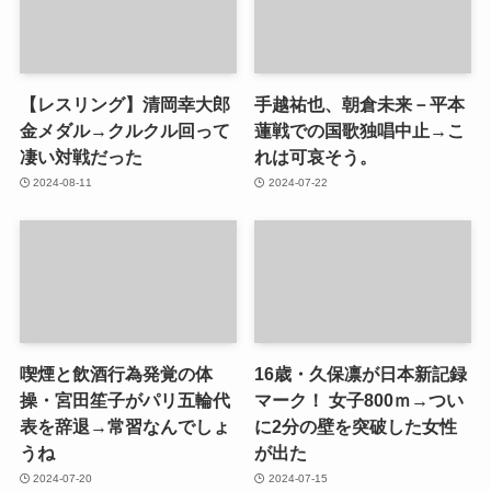
【レスリング】清岡幸大郎
手越祐也、朝倉未来－平本
金メダル→クルクル回って
蓮戦での国歌独唱中止→こ
凄い対戦だった
れは可哀そう。
2024-08-11
2024-07-22
喫煙と飲酒行為発覚の体
16歳・久保凛が日本新記録
操・宮田笙子がパリ五輪代
マーク！ 女子800ｍ→つい
表を辞退→常習なんでしょ
に2分の壁を突破した女性
うね
が出た
2024-07-20
2024-07-15