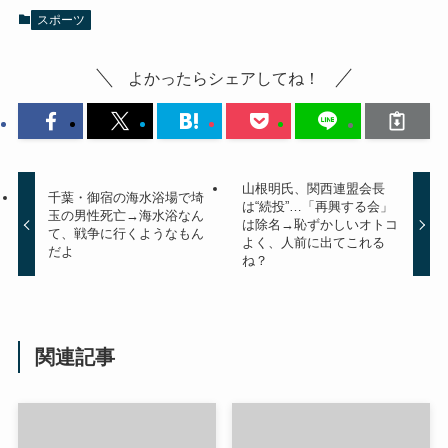
スポーツ
よかったらシェアしてね！
山根明氏、関西連盟会長
千葉・御宿の海水浴場で埼
は“続投”…「再興する会」
玉の男性死亡→海水浴なん
は除名→恥ずかしいオトコ
て、戦争に行くようなもん
よく、人前に出てこれる
だよ
ね？
関連記事