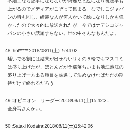
不細工なら記事にならないが綺麗だと絵になり視聴率も
上がるのでメディアがこぞって集まる。なでしこジャパ
ンの時も同じ、綺麗な人が何人かいて絵になりしかも強
かったので大々的に放送されたが、今ではナデシコジャ
パンの小さい話題すらない。世の中そんなもんだよ。
48 :
hof*****
:
2018/08/11(土)15:44:02
騒いでる割には結果が出せないリオの５輪でもマスコミ
は盛り上げたが、ほとんどが予選落ちいまも池江池江の
盛り上げ一方出る種目を厳選して決めなければただの期
待だけで終わるだろう
49 :
オピニオン リーダー
:
2018/08/11(土)15:42:21
全身写さんかい。
50 :
Sataxi Kodaira
:
2018/08/11(土)15:42:06