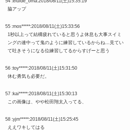
54 :
efuide_oma
:
2018/08/11(土)15:35:19
脇アップ
55 :
mos*****
:
2018/08/11(土)15:33:56
1秒以上って結構疲れていると思うよ休息も大事スイミ
ングの連中って鬼のように練習しているからね…見てい
て吐きそうになる位練習してるからすげーと思う
56 :
toy*****
:
2018/08/11(土)15:31:50
休む勇気も必要だ。
57 :
kai*****
:
2018/08/11(土)15:30:13
この画像は、やや松田翔太入ってる、
58 :
yjm*****
:
2018/08/11(土)15:25:45
ええワキしてはる