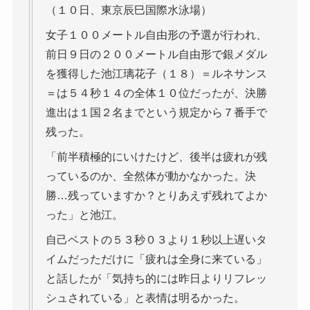
（１０日、東京辰巳国際水泳場）
女子１００メートル自由形の予選が行われ、
前日９日の２００メートル自由形で銀メダル
を獲得した池江璃花子（１８）＝ルネサンス
＝は５４秒１４の全体１０位だったが、決勝
進出は１国２名までという規定から７番手で
残った。
「前半積極的にいけたけど、後半は疲れが残
っているのか、全然体が動かなかった。決
勝…残っていますか？とりあえず残れてよか
った」と池江。
自己ベストの５３秒０３より１秒以上遅いタ
イムだっただけに「疲れは全身に来ている」
と話したが「気持ち的には昨日よりリフレッ
シュされている」と表情は明るかった。