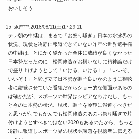
おいしそう
15 :
skt*****
:
2018/08/11(土)17:29:11
テレ朝の中継は、まるで「お祭り騒ぎ」日本の水泳界の
状況、現状を冷静に報道できていない昨年の世界選手権
の中継は、とにかく酷かった全体に成績が良くなかった
日本勢だったのに、松岡修造がお構いなしに精神論だけ
で盛り上げようとして「いける、いける！」「いいぞ、
いいぞ！」と騒ぎ立て日本勢が調子良いかのように視聴
者に錯覚させていた番組だからショー的な側面があるの
は確かだが、スポーツの世界はシビアなわけだし、もっ
と今の日本勢の状況、現状、調子を冷静に報道すべきだ
と思うが何でもかんでも松岡修造のあのお祭り騒ぎで片
付けようとすべきではない2020もあるのだから、もっと
冷静に報道しスポーツ界の現状や課題を視聴者に伝える