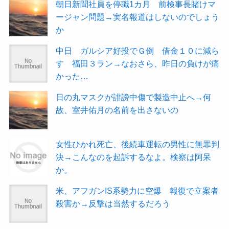
朝日新聞社員を停職1カ月 前検事長賭けマ
ージャン問題→実名報道はしないのでしょう
か
中日 ガルシア好投でＧ倒 借金１０に減ら
す 福田３ラン→なおさら、昨日の負けが痛
かった…
日の丸マスクが誹謗中傷で製造中止へ→何
故、室井佑月の名前を出さないの
女性ひかれ死亡、後続車運転の男性に無罪判
決→こんなのを起訴するなよ。検察は阿呆
か。
米、アフガンIS系勢力に空爆 報復で立案者
殺害か→反撃は当然するだろう