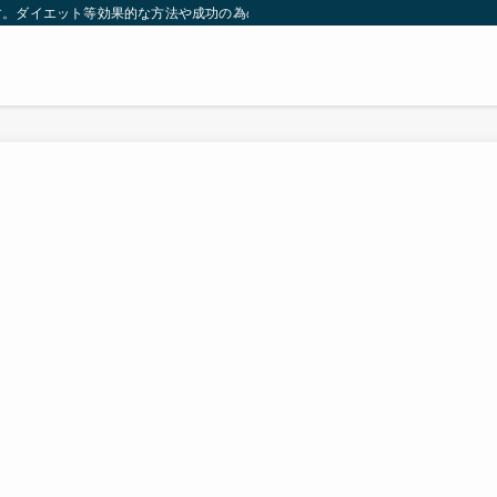
す。ダイエット等効果的な方法や成功の為の秘訣等。太ったり悩んでいる方々が簡