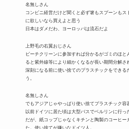
名無しさん
コンビニ経営だけど聞くと必ず箸もスプーンもス
に欲しいなら買えよと思う
日本はダメだわ、ヨーロッパは流石だよ
上野毛の右翼おじさん
ビーチクリーンに参加すれば分かるがゴミのほと
ると紫外線等により細かくなるが長い期間分解さ
深刻になる前に使い捨てのプラスチックをできる
う。
名無しさん
でもアジアじゃやっぱり使い捨てプラスチック容
以前ドイツに居た頃は大型バスでベルリンに行っ
だが、紙コップじゃなくキチンと陶製のコーヒー
た。使い捨てが嫌いなドイツ人。