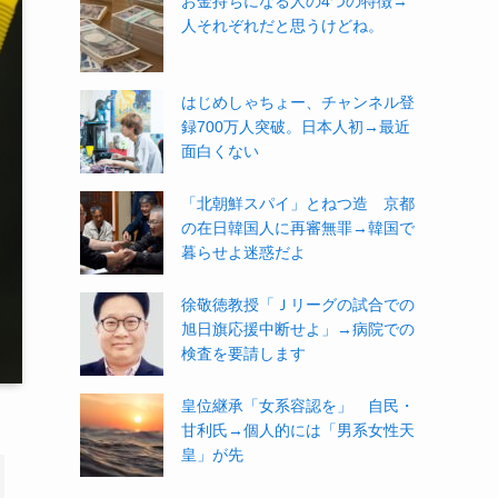
お金持ちになる人の4つの特徴→
人それぞれだと思うけどね。
はじめしゃちょー、チャンネル登
録700万人突破。日本人初→最近
面白くない
「北朝鮮スパイ」とねつ造 京都
の在日韓国人に再審無罪→韓国で
暮らせよ迷惑だよ
徐敬徳教授「Ｊリーグの試合での
旭日旗応援中断せよ」→病院での
検査を要請します
皇位継承「女系容認を」 自民・
甘利氏→個人的には「男系女性天
皇」が先