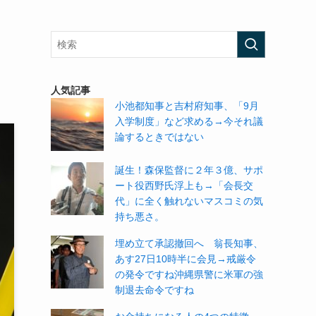
、
人気記事
小池都知事と吉村府知事、「9月
入学制度」など求める→今それ議
論するときではない
誕生！森保監督に２年３億、サポ
ート役西野氏浮上も→「会長交
代」に全く触れないマスコミの気
持ち悪さ。
埋め立て承認撤回へ 翁長知事、
あす27日10時半に会見→戒厳令
の発令ですね沖縄県警に米軍の強
制退去命令ですね