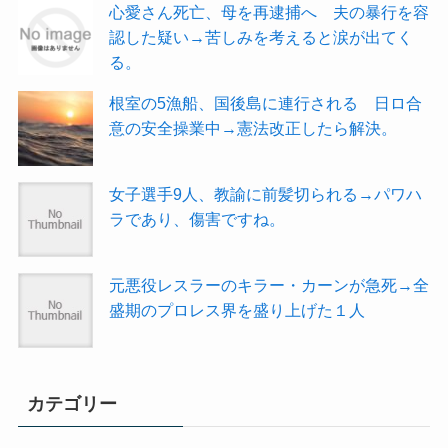
心愛さん死亡、母を再逮捕へ 夫の暴行を容
認した疑い→苦しみを考えると涙が出てく
る。
根室の5漁船、国後島に連行される 日ロ合
意の安全操業中→憲法改正したら解決。
女子選手9人、教諭に前髪切られる→パワハ
ラであり、傷害ですね。
元悪役レスラーのキラー・カーンが急死→全
盛期のプロレス界を盛り上げた１人
カテゴリー