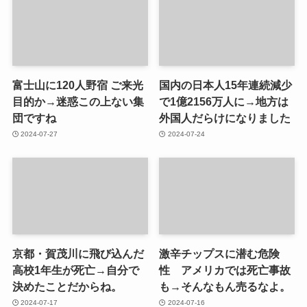
富士山に120人野宿 ご来光
国内の日本人15年連続減少
目的か→迷惑この上ない集
で1億2156万人に→地方は
団ですね
外国人だらけになりました
2024-07-27
2024-07-24
京都・賀茂川に飛び込んだ
激辛チップスに潜む危険
高校1年生が死亡→自分で
性 アメリカでは死亡事故
決めたことだからね。
も→そんなもん売るなよ。
2024-07-17
2024-07-16