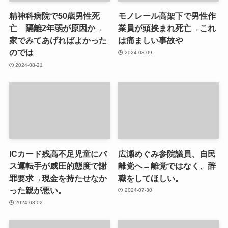
精神科病院で50歳男性死
モノレール高架下で男性作
亡 隔離2年弱が原因か→
業員が頭挟まれ死亡→これ
家でみてあげればよかった
は痛ましい事故や
のでは
2024-08-09
2024-08-21
ICカード残高不足児童にバ
広瀬めぐみ参院議員、自民
ス運転手が威圧的態度で謝
離党へ→離党ではなく、辞
罪要求→現金を持たせなか
職をしてほしい。
った親が悪い。
2024-07-30
2024-08-02