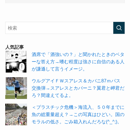
人気記事
酒席で「酒強いの？」と聞かれたときのベタ
ーな答え方→嗜む程度は強さに自信のある人
が謙遜して言うイメージ。
ウルグアイＦＷスアレス＆カバニ87ｍパス
交換弾→スアレスとカバーニ？翼君と岬君だ
ろ？間違えてるよ。
＜プラスチック危機＞海流入、５０年までに
魚の総重量超え？→この写真はひどい。国の
モラルの低さ。ごみ箱入れんだろな(^_^;)。