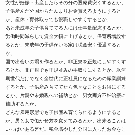
女性が妊娠・出産したらその分の医療費安くするとか、
子供産んだ分国からたんまりお金貰えるようにすると
か、産休・育休取っても復職しやすくするとか、
あと未成年の子供育ててる人には仕事量配慮するとか、
労働時間減らして賃金大幅に上げるとか、保育所増設す
るとか、未成年の子供がいる家は税金安く優遇すると
か、
国で出会いの場を作るとか、非正規を正規にしやすくす
るとか、非正規でも正規並みの手取りにするとか、氷河
期世代だけでなく全世代に正社員になるための職業訓練
するとか、子供産み育ててたら色々なことをお得にする
とか、片親や未婚親への補助とか、男女両方不妊治療に
補助するとか、
どんな雇用形態でも子供産み育てられるようにすると
か、男と女で働かせ方を変えてみるとか、出来ることは
いっぱいある筈だ。税金増やした分国に入ったお金をこ