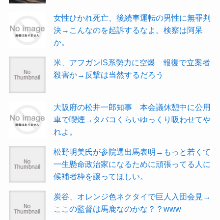
女性ひかれ死亡、後続車運転の男性に無罪判
決→こんなのを起訴するなよ。検察は阿呆
か。
米、アフガンIS系勢力に空爆 報復で立案者
殺害か→反撃は当然するだろう
大阪府の松井一郎知事 本会議休憩中に公用
車で喫煙→タバコくらいゆっくり吸わせてや
れよ。
松野明美氏が参院選出馬表明→もっと若くて
一生懸命政治家になるために頑張ってる人に
候補者枠を譲ってほしい。
炭谷、オレンジ色ネクタイで巨人入団会見→
ここの監督は馬鹿なのかな？？www