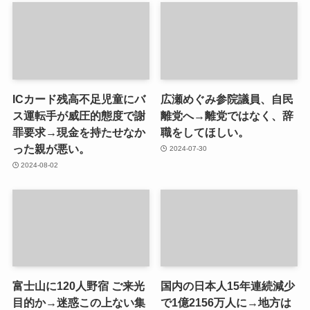
ICカード残高不足児童にバ
広瀬めぐみ参院議員、自民
ス運転手が威圧的態度で謝
離党へ→離党ではなく、辞
罪要求→現金を持たせなか
職をしてほしい。
った親が悪い。
2024-07-30
2024-08-02
富士山に120人野宿 ご来光
国内の日本人15年連続減少
目的か→迷惑この上ない集
で1億2156万人に→地方は