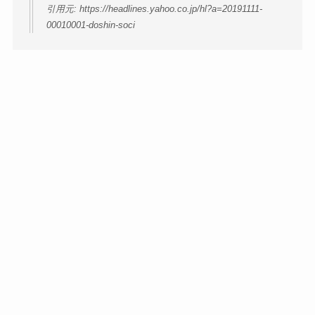
引用元: https://headlines.yahoo.co.jp/hl?a=20191111-
00010001-doshin-soci