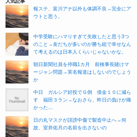
人気記事
報ステ、富川アナ以外も体調不良→完全にア
ウトと思う。
中学受験にハマりすぎて失敗したと思う3つ
のこと→友だちが多いのが勝ち組で幸せなん
て考えるのは日本人くらいじゃないかな。
朝日新聞社員を停職1カ月 前検事長賭けマ
ージャン問題→実名報道はしないのでしょう
か
中日 ガルシア好投でＧ倒 借金１０に減ら
す 福田３ラン→なおさら、昨日の負けが痛
かった…
日の丸マスクが誹謗中傷で製造中止へ→何
故、室井佑月の名前を出さないの