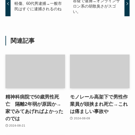
容疑で逮捕→オンラインサ
軽傷、60代男逮捕→一般市
ロン系の胡散臭さがスゴ
民はすぐに逮捕されるのね
い。
関連記事
精神科病院で50歳男性死
モノレール高架下で男性作
亡 隔離2年弱が原因か→
業員が頭挟まれ死亡→これ
家でみてあげればよかった
は痛ましい事故や
のでは
2024-08-09
2024-08-21