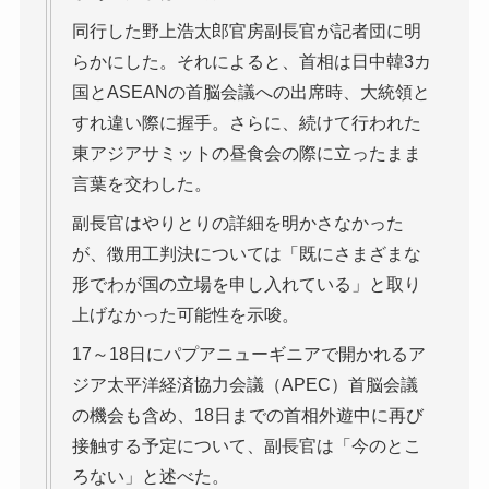
同行した野上浩太郎官房副長官が記者団に明
らかにした。それによると、首相は日中韓3カ
国とASEANの首脳会議への出席時、大統領と
すれ違い際に握手。さらに、続けて行われた
東アジアサミットの昼食会の際に立ったまま
言葉を交わした。
副長官はやりとりの詳細を明かさなかった
が、徴用工判決については「既にさまざまな
形でわが国の立場を申し入れている」と取り
上げなかった可能性を示唆。
17～18日にパプアニューギニアで開かれるア
ジア太平洋経済協力会議（APEC）首脳会議
の機会も含め、18日までの首相外遊中に再び
接触する予定について、副長官は「今のとこ
ろない」と述べた。