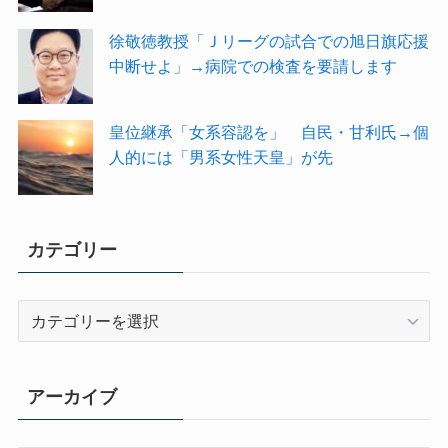
徐敬徳教授「Ｊリーグの試合での旭日旗応援
中断せよ」→病院での検査を要請します
皇位継承「女系容認を」 自民・甘利氏→個
人的には「男系女性天皇」が先
カテゴリー
カ
テ
ゴ
リ
アーカイブ
ー