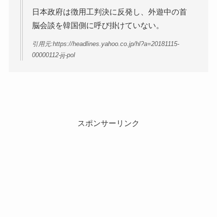
日本政府は徴用工判決に反発し、外遊中の首
脳会談を韓国側に呼び掛けていない。
引用元:https://headlines.yahoo.co.jp/hl?a=20181115-
00000112-jij-pol
スポンサーリンク