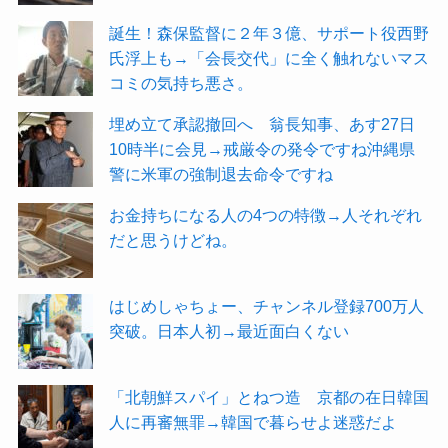
誕生！森保監督に２年３億、サポート役西野
氏浮上も→「会長交代」に全く触れないマス
コミの気持ち悪さ。
埋め立て承認撤回へ 翁長知事、あす27日
10時半に会見→戒厳令の発令ですね沖縄県
警に米軍の強制退去命令ですね
お金持ちになる人の4つの特徴→人それぞれ
だと思うけどね。
はじめしゃちょー、チャンネル登録700万人
突破。日本人初→最近面白くない
「北朝鮮スパイ」とねつ造 京都の在日韓国
人に再審無罪→韓国で暮らせよ迷惑だよ