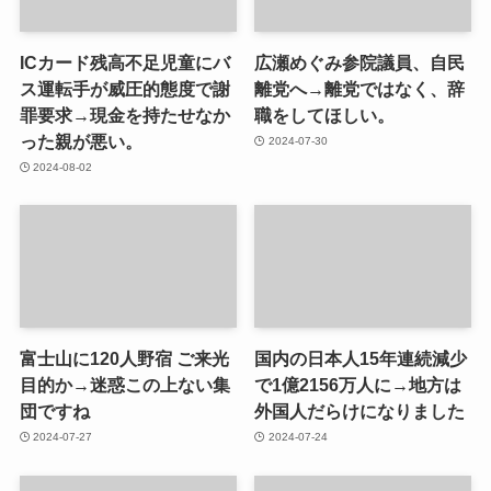
ICカード残高不足児童にバ
広瀬めぐみ参院議員、自民
ス運転手が威圧的態度で謝
離党へ→離党ではなく、辞
罪要求→現金を持たせなか
職をしてほしい。
った親が悪い。
2024-07-30
2024-08-02
富士山に120人野宿 ご来光
国内の日本人15年連続減少
目的か→迷惑この上ない集
で1億2156万人に→地方は
団ですね
外国人だらけになりました
2024-07-27
2024-07-24