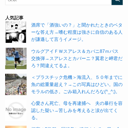
人気記事
酒席で「酒強いの？」と聞かれたときのベタ
ーな答え方→嗜む程度は強さに自信のある人
が謙遜して言うイメージ。
ウルグアイＦＷスアレス＆カバニ87ｍパス
交換弾→スアレスとカバーニ？翼君と岬君だ
ろ？間違えてるよ。
＜プラスチック危機＞海流入、５０年までに
魚の総重量超え？→この写真はひどい。国の
モラルの低さ。ごみ箱入れんだろな(^_^;)。
心愛さん死亡、母を再逮捕へ 夫の暴行を容
認した疑い→苦しみを考えると涙が出てく
る。