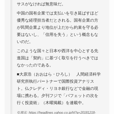
サスがなければ無意味だ。
中国の国有企業では支払いを引き延ばすほど
優秀な経理担当者だとされる。国有企業の方
が民間企業より地位が上だから約束を守る必
要はないし、「信用を失う」という概念もな
いのだ。
このような国々と日本や西洋を中心とする先
進国は「契約」に基づく取引を行うべきでは
なかったのである。
■大原浩（おおはら・ひろし） 人間経済科学
研究所執行パートナーで国際投資アナリス
ト。仏クレディ・リヨネ銀行などで金融の現
場に携わる。夕刊フジで「バフェットの次を
行く投資術」（木曜掲載）を連載中。
引用元: https://headlines.yahoo.co.jp/hl?a=20181218-