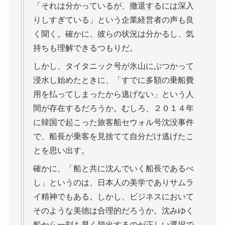
「それは分かっているが、撤退するには深入
りしすぎている」という企業経営者の声も良
く聞く。確かに、彼らの状況は分かるし、気
持ちも理解できるつもりだ。
しかし、タイタニック号が氷山にぶつかって
浸水し始めたときに、「すでに多額の乗船費
用を払ってしまったから逃げない」という人
間が存在するだろうか。むしろ、２０１４年
に韓国で起こった旅客船セウォル号沈没事件
で、船長が乗客を見捨てて自分だけ逃げたこ
とを思い出す。
確かに、「船と共に沈んでいく船長であるべ
し」というのは、日本人の美学でありサムラ
イ精神でもある。しかし、ビジネスにおいて
そのような美徳は合理的だろうか。沈みゆく
船から一刻も早く脱出するのが正しい選択で