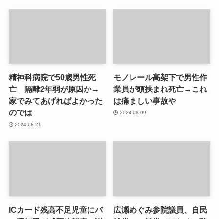
精神科病院で50歳男性死
モノレール高架下で男性作
亡 隔離2年弱が原因か→
業員が頭挟まれ死亡→これ
家でみてあげればよかった
は痛ましい事故や
のでは
2024-08-09
2024-08-21
ICカード残高不足児童にバ
広瀬めぐみ参院議員、自民