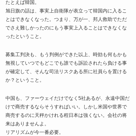
たとえば韓国。
旭日旗の話は、事実上自衛隊が表立って韓国内に入るこ
とはできなくなった。つまり、万が一、邦人救助でただ
でさえ難しかったのにもう事実上入ることはできなくな
ったということ。
募集工判決も、もう判例ができた以上、時効も何もかも
無視していつでもどこでも誰でも訴訟されたら負ける事
が確定して、そんな司法リスクある所に社員らを置ける
か？ということ。
中国も、ファーウェイだけでなく5社あるが、永遠中国だ
けで商売するならそうすればいい。しかし米国や世界で
商売するのに天秤かけれる程日本は強くない。会社の将
来はありませんよ。
リアリズムが今一番必要。