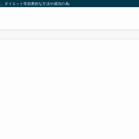
す。ダイエット等効果的な方法や成功の為の秘訣等。太ったり悩んでいる方々が簡