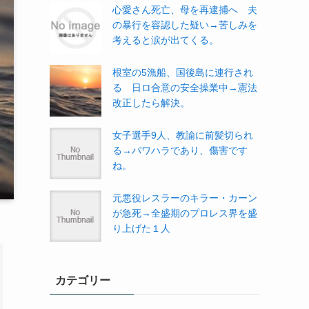
心愛さん死亡、母を再逮捕へ 夫
の暴行を容認した疑い→苦しみを
考えると涙が出てくる。
根室の5漁船、国後島に連行され
る 日ロ合意の安全操業中→憲法
改正したら解決。
女子選手9人、教諭に前髪切られ
る→パワハラであり、傷害です
ね。
元悪役レスラーのキラー・カーン
が急死→全盛期のプロレス界を盛
り上げた１人
カテゴリー