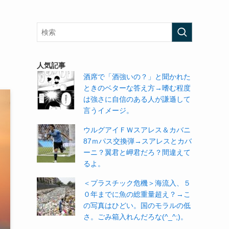
る
人気記事
酒席で「酒強いの？」と聞かれた
ときのベターな答え方→嗜む程度
は強さに自信のある人が謙遜して
言うイメージ。
ウルグアイＦＷスアレス＆カバニ
87ｍパス交換弾→スアレスとカバ
ーニ？翼君と岬君だろ？間違えて
るよ。
＜プラスチック危機＞海流入、５
０年までに魚の総重量超え？→こ
の写真はひどい。国のモラルの低
さ。ごみ箱入れんだろな(^_^;)。