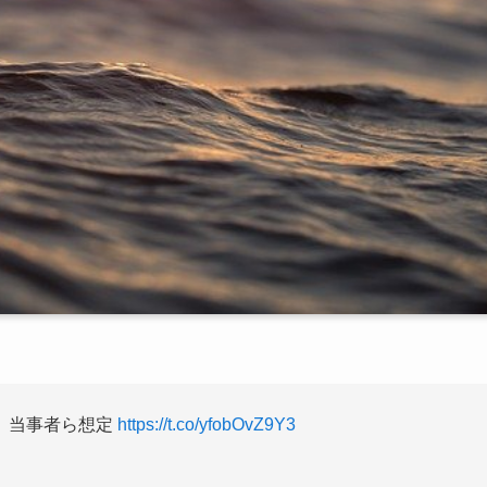
、当事者ら想定
https://t.co/yfobOvZ9Y3