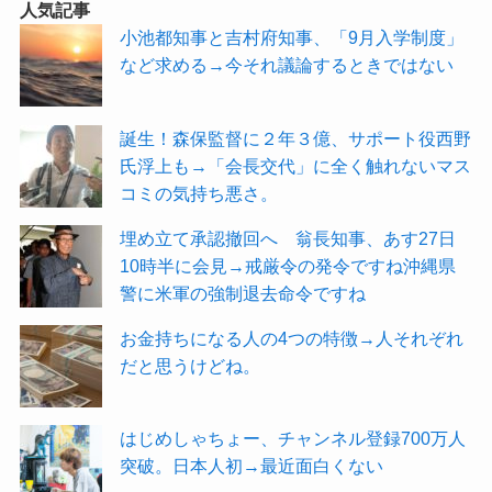
人気記事
小池都知事と吉村府知事、「9月入学制度」
など求める→今それ議論するときではない
誕生！森保監督に２年３億、サポート役西野
氏浮上も→「会長交代」に全く触れないマス
コミの気持ち悪さ。
埋め立て承認撤回へ 翁長知事、あす27日
10時半に会見→戒厳令の発令ですね沖縄県
警に米軍の強制退去命令ですね
お金持ちになる人の4つの特徴→人それぞれ
だと思うけどね。
はじめしゃちょー、チャンネル登録700万人
突破。日本人初→最近面白くない