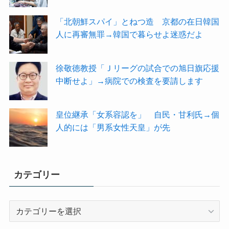
「北朝鮮スパイ」とねつ造 京都の在日韓国
人に再審無罪→韓国で暮らせよ迷惑だよ
徐敬徳教授「Ｊリーグの試合での旭日旗応援
中断せよ」→病院での検査を要請します
皇位継承「女系容認を」 自民・甘利氏→個
人的には「男系女性天皇」が先
カテゴリー
カ
テ