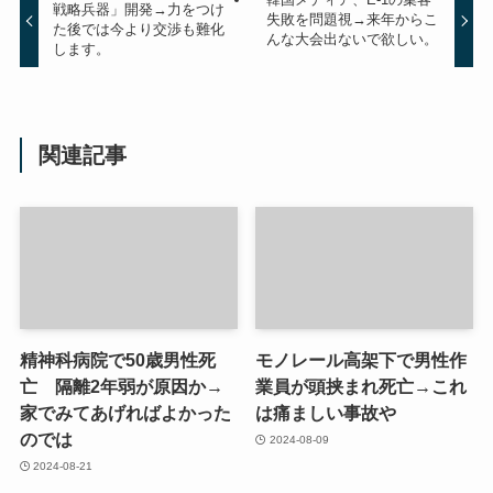
戦略兵器」開発→力をつけ
失敗を問題視→来年からこ
た後では今より交渉も難化
んな大会出ないで欲しい。
します。
関連記事
精神科病院で50歳男性死
モノレール高架下で男性作
亡 隔離2年弱が原因か→
業員が頭挟まれ死亡→これ
家でみてあげればよかった
は痛ましい事故や
のでは
2024-08-09
2024-08-21