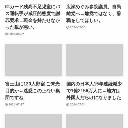
ICカード残高不足児童にバ
広瀬めぐみ参院議員、自民
ス運転手が威圧的態度で謝
離党へ→離党ではなく、辞
罪要求→現金を持たせなか
職をしてほしい。
った親が悪い。
2024-07-30
2024-08-02
富士山に120人野宿 ご来光
国内の日本人15年連続減少
目的か→迷惑この上ない集
で1億2156万人に→地方は
団ですね
外国人だらけになりました
2024-07-27
2024-07-24