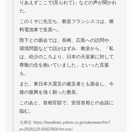
りあえずここで(見られて)」などの声が聞かれ
た。
このミサに先立ち、教皇フランシスコは、燃
料電池車で皇居へ。
陛下との面会では、長崎、広島への訪問や、
環境問題などで話がはずみ、教皇から、「私
は、幼少のころより、日本の天皇家に対して
尊敬の念を抱いていました」といった言葉
も。
また、東日本大震災の被災者とも面会し、今
後の復興を強く願った教皇。
このあと、首相官邸で、安倍首相との会談に
臨む。
引用元: https://headlines.yahoo.co.jp/videonews/fnn?
a=20191125-00427854-fnn-soci