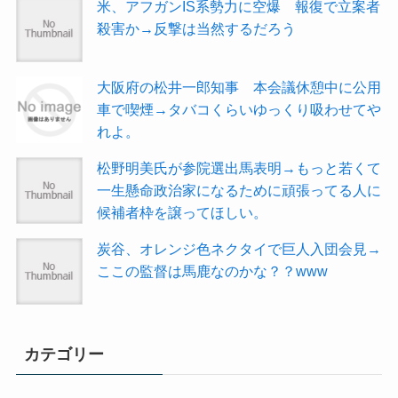
米、アフガンIS系勢力に空爆 報復で立案者
殺害か→反撃は当然するだろう
大阪府の松井一郎知事 本会議休憩中に公用
車で喫煙→タバコくらいゆっくり吸わせてや
れよ。
松野明美氏が参院選出馬表明→もっと若くて
一生懸命政治家になるために頑張ってる人に
候補者枠を譲ってほしい。
炭谷、オレンジ色ネクタイで巨人入団会見→
ここの監督は馬鹿なのかな？？www
カテゴリー