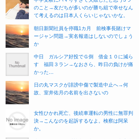
のこと→友だちが多いのが勝ち組で幸せなん
て考えるのは日本人くらいじゃないかな。
朝日新聞社員を停職1カ月 前検事長賭けマ
ージャン問題→実名報道はしないのでしょう
か
中日 ガルシア好投でＧ倒 借金１０に減ら
す 福田３ラン→なおさら、昨日の負けが痛
かった…
日の丸マスクが誹謗中傷で製造中止へ→何
故、室井佑月の名前を出さないの
女性ひかれ死亡、後続車運転の男性に無罪判
決→こんなのを起訴するなよ。検察は阿呆
か。