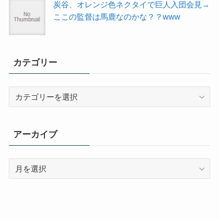
炭谷、オレンジ色ネクタイで巨人入団会見→
ここの監督は馬鹿なのかな？？www
カテゴリー
カ
テ
ゴ
リ
アーカイブ
ー
ア
ー
カ
イ
ブ