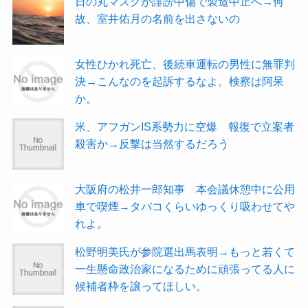
日の丸マスクが誹謗中傷で製造中止へ→何
故、室井佑月の名前を出さないの
女性ひかれ死亡、後続車運転の男性に無罪判
決→こんなのを起訴するなよ。検察は阿呆
か。
米、アフガンIS系勢力に空爆 報復で立案者
殺害か→反撃は当然するだろう
大阪府の松井一郎知事 本会議休憩中に公用
車で喫煙→タバコくらいゆっくり吸わせてや
れよ。
松野明美氏が参院選出馬表明→もっと若くて
一生懸命政治家になるために頑張ってる人に
候補者枠を譲ってほしい。