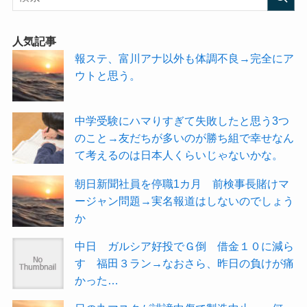
人気記事
報ステ、富川アナ以外も体調不良→完全にア
ウトと思う。
中学受験にハマりすぎて失敗したと思う3つ
のこと→友だちが多いのが勝ち組で幸せなん
て考えるのは日本人くらいじゃないかな。
朝日新聞社員を停職1カ月 前検事長賭けマ
ージャン問題→実名報道はしないのでしょう
か
中日 ガルシア好投でＧ倒 借金１０に減ら
す 福田３ラン→なおさら、昨日の負けが痛
かった…