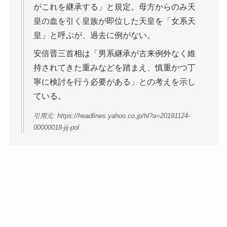
がこれを継承する」と規定。母方からのみ天
皇の血を引く皇族が即位した天皇を「女系天
皇」と呼ぶが、過去に例がない。
安倍晋三首相は「男系継承が古来例外なく維
持されてきた重みなどを踏まえ、慎重かつ丁
寧に検討を行う必要がある」との考えを示し
ている。
引用元: https://headlines.yahoo.co.jp/hl?a=20191124-
00000018-jij-pol