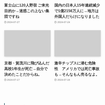
富士山に120人野宿 ご来光
国内の日本人15年連続減少
目的か→迷惑この上ない集
で1億2156万人に→地方は
団ですね
外国人だらけになりました
2024-07-27
2024-07-24
京都・賀茂川に飛び込んだ
激辛チップスに潜む危険
高校1年生が死亡→自分で
性 アメリカでは死亡事故
決めたことだからね。
も→そんなもん売るなよ。
2024-07-17
2024-07-16