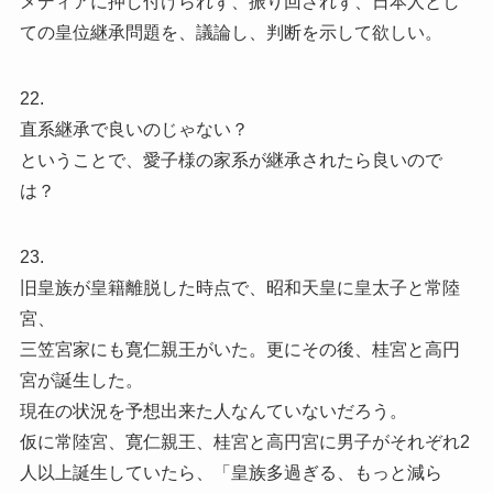
メディアに押し付けられず、振り回されず、日本人とし
ての皇位継承問題を、議論し、判断を示して欲しい。
22.
直系継承で良いのじゃない？
ということで、愛子様の家系が継承されたら良いので
は？
23.
旧皇族が皇籍離脱した時点で、昭和天皇に皇太子と常陸
宮、
三笠宮家にも寛仁親王がいた。更にその後、桂宮と高円
宮が誕生した。
現在の状況を予想出来た人なんていないだろう。
仮に常陸宮、寛仁親王、桂宮と高円宮に男子がそれぞれ2
人以上誕生していたら、「皇族多過ぎる、もっと減ら