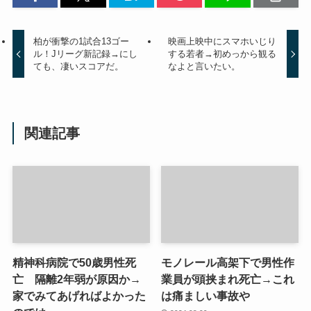
柏が衝撃の1試合13ゴー
映画上映中にスマホいじり
ル！Jリーグ新記録→にし
する若者→初めっから観る
ても、凄いスコアだ。
なよと言いたい。
関連記事
精神科病院で50歳男性死
モノレール高架下で男性作
亡 隔離2年弱が原因か→
業員が頭挟まれ死亡→これ
家でみてあげればよかった
は痛ましい事故や