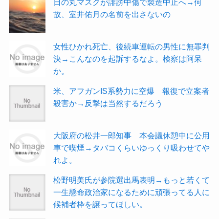
日の丸マスクが誹謗中傷で製造中止へ→何
故、室井佑月の名前を出さないの
女性ひかれ死亡、後続車運転の男性に無罪判
決→こんなのを起訴するなよ。検察は阿呆
か。
米、アフガンIS系勢力に空爆 報復で立案者
殺害か→反撃は当然するだろう
大阪府の松井一郎知事 本会議休憩中に公用
車で喫煙→タバコくらいゆっくり吸わせてや
れよ。
松野明美氏が参院選出馬表明→もっと若くて
一生懸命政治家になるために頑張ってる人に
候補者枠を譲ってほしい。