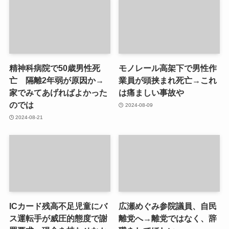
精神科病院で50歳男性死
モノレール高架下で男性作
亡 隔離2年弱が原因か→
業員が頭挟まれ死亡→これ
家でみてあげればよかった
は痛ましい事故や
のでは
2024-08-09
2024-08-21
ICカード残高不足児童にバ
広瀬めぐみ参院議員、自民
ス運転手が威圧的態度で謝
離党へ→離党ではなく、辞