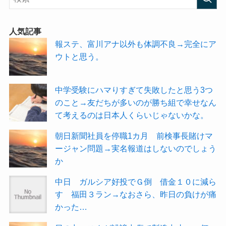
人気記事
報ステ、富川アナ以外も体調不良→完全にア
ウトと思う。
中学受験にハマりすぎて失敗したと思う3つ
のこと→友だちが多いのが勝ち組で幸せなん
て考えるのは日本人くらいじゃないかな。
朝日新聞社員を停職1カ月 前検事長賭けマ
ージャン問題→実名報道はしないのでしょう
か
中日 ガルシア好投でＧ倒 借金１０に減ら
す 福田３ラン→なおさら、昨日の負けが痛
かった…