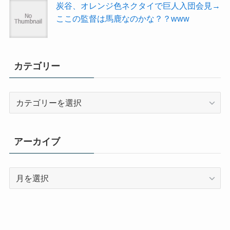
炭谷、オレンジ色ネクタイで巨人入団会見→
ここの監督は馬鹿なのかな？？www
カテゴリー
カ
テ
ゴ
リ
アーカイブ
ー
ア
ー
カ
イ
ブ