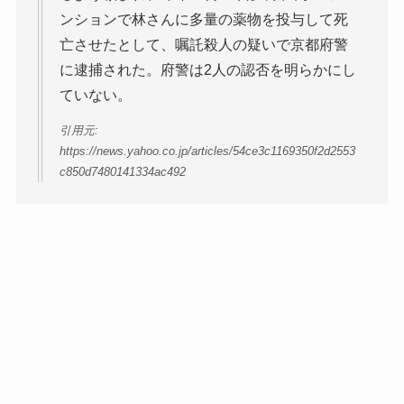
ンションで林さんに多量の薬物を投与して死
亡させたとして、嘱託殺人の疑いで京都府警
に逮捕された。府警は2人の認否を明らかにし
ていない。
引用元:
https://news.yahoo.co.jp/articles/54ce3c1169350f2d2553
c850d7480141334ac492