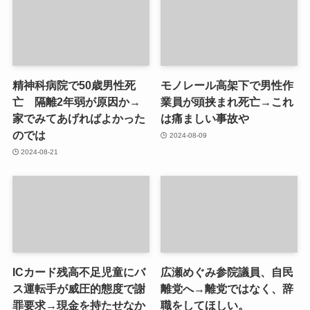
精神科病院で50歳男性死
モノレール高架下で男性作
亡 隔離2年弱が原因か→
業員が頭挟まれ死亡→これ
家でみてあげればよかった
は痛ましい事故や
のでは
2024-08-09
2024-08-21
ICカード残高不足児童にバ
広瀬めぐみ参院議員、自民
ス運転手が威圧的態度で謝
離党へ→離党ではなく、辞
罪要求→現金を持たせなか
職をしてほしい。