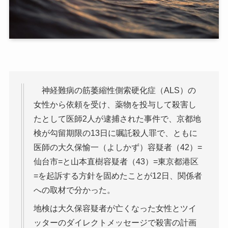
神経難病の筋萎縮性側索硬化症（ALS）の
女性から依頼を受け、薬物を投与して殺害し
たとして医師2人が逮捕された事件で、京都地
検が勾留期限の13日に嘱託殺人罪で、ともに
医師の大久保愉一（よしかず）容疑者（42）=
仙台市=と山本直樹容疑者（43）=東京都港区
=を起訴する方針を固めたことが12日、関係者
への取材で分かった。
地検は大久保容疑者が亡くなった女性とツイ
ッターのダイレクトメッセージで殺害の計画