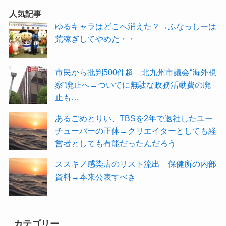
人気記事
ゆるキャラはどこへ消えた？→ふなっしーは
荒稼ぎしてやめた・・
市民から批判500件超 北九州市議会“海外視
察”廃止へ→ついでに無駄な政務活動費の廃
止も…
あるごめとりい、TBSを2年で退社したユー
チューバーの正体→クリエイターとしても経
営者としても有能だったんだろう
ススキノ感染店のリスト流出 保健所の内部
資料→本来公表すべき
カテゴリー