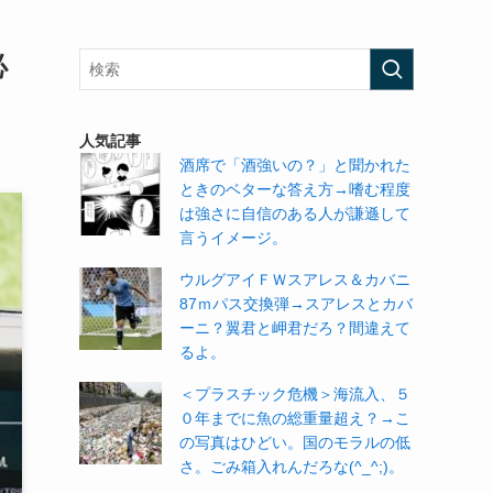
必
人気記事
酒席で「酒強いの？」と聞かれた
ときのベターな答え方→嗜む程度
は強さに自信のある人が謙遜して
言うイメージ。
ウルグアイＦＷスアレス＆カバニ
87ｍパス交換弾→スアレスとカバ
ーニ？翼君と岬君だろ？間違えて
るよ。
＜プラスチック危機＞海流入、５
０年までに魚の総重量超え？→こ
の写真はひどい。国のモラルの低
さ。ごみ箱入れんだろな(^_^;)。