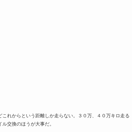
。
どこれからという距離しか走らない。３０万、４０万キロ走る
イル交換のほうが大事だ。