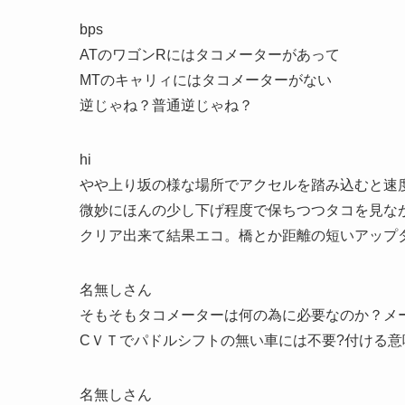
bps
ATのワゴンRにはタコメーターがあって
MTのキャリィにはタコメーターがない
逆じゃね？普通逆じゃね？
hi
やや上り坂の様な場所でアクセルを踏み込むと速
微妙にほんの少し下げ程度で保ちつつタコを見な
クリア出来て結果エコ。橋とか距離の短いアップ
名無しさん
そもそもタコメーターは何の為に必要なのか？メ
CＶＴでパドルシフトの無い車には不要?付ける
名無しさん