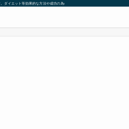
す。ダイエット等効果的な方法や成功の為の秘訣等。太ったり悩んでいる方々が簡