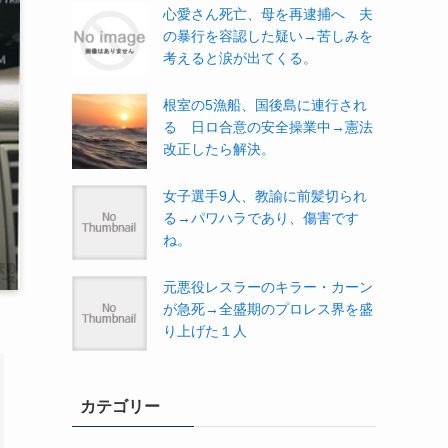
心愛さん死亡、母を再逮捕へ 夫
の暴行を容認した疑い→苦しみを
考えると涙が出てくる。
根室の5漁船、国後島に連行され
る 日ロ合意の安全操業中→憲法
改正したら解決。
女子選手9人、教諭に前髪切られ
る→パワハラであり、傷害です
ね。
元悪役レスラーのキラー・カーン
が急死→全盛期のプロレス界を盛
り上げた１人
カテゴリー