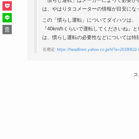
「慣らし運転」はメーカーによって必要か
は、やはりタコメーターの情報が目安にな
この「慣らし運転」についてダイハツは、
『40km/hくらいで運転してくださいね
は、慣らし運転の必要性などについては特
引用元:
https://headlines.yahoo.co.jp/hl?a=20180611
ス