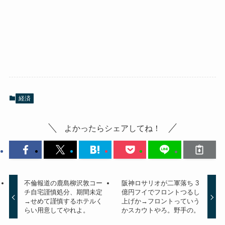
経済
よかったらシェアしてね！
不倫報道の鹿島柳沢敦コー
阪神ロサリオが二軍落ち 3
チ自宅謹慎処分、期間未定
億円フイでフロントつるし
→せめて謹慎するホテルく
上げか→フロントっていう
らい用意してやれよ。
かスカウトやろ。野手の。