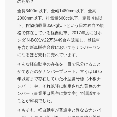
のため？
全長3400m以下、全幅1480mm以下、全高
2000mm以下、排気量660cc以下、定員 4名以
下、貨物積載量350kg以下という日本独自の規
格で存在している軽自動車。2017年度にはホ
ンダ N-BOXが22万3449台を販売し、登録車
を含む新車販売台数においてもナンバーワン
になるほど売れに売れています。
そんな軽自動車の存在を一目で見分けること
ができたのがナンバープレート。古くは1975
年以前まで存在していた小型番号標（小板ナ
ンバー）や、それ以降に制定された黄色のナ
ンバー（事業用は黒字に黄文字）で認識する
ことが容易でした。
そもそも、軽自動車が普通車と異なるナンバ