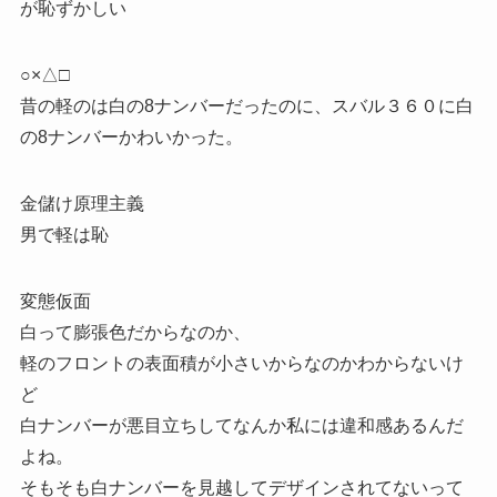
が恥ずかしい
○×△□
昔の軽のは白の8ナンバーだったのに、スバル３６０に白
の8ナンバーかわいかった。
金儲け原理主義
男で軽は恥
変態仮面
白って膨張色だからなのか、
軽のフロントの表面積が小さいからなのかわからないけ
ど
白ナンバーが悪目立ちしてなんか私には違和感あるんだ
よね。
そもそも白ナンバーを見越してデザインされてないって