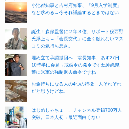
小池都知事と吉村府知事、「9月入学制度」
など求める→今それ議論するときではない
誕生！森保監督に２年３億、サポート役西野
氏浮上も→「会長交代」に全く触れないマス
コミの気持ち悪さ。
埋め立て承認撤回へ 翁長知事、あす27日
10時半に会見→戒厳令の発令ですね沖縄県
警に米軍の強制退去命令ですね
お金持ちになる人の4つの特徴→人それぞれ
だと思うけどね。
はじめしゃちょー、チャンネル登録700万人
突破。日本人初→最近面白くない