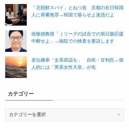
「北朝鮮スパイ」とねつ造 京都の在日韓国
人に再審無罪→韓国で暮らせよ迷惑だよ
徐敬徳教授「Ｊリーグの試合での旭日旗応援
中断せよ」→病院での検査を要請します
皇位継承「女系容認を」 自民・甘利氏→個
人的には「男系女性天皇」が先
カテゴリー
カ
テ
ゴ