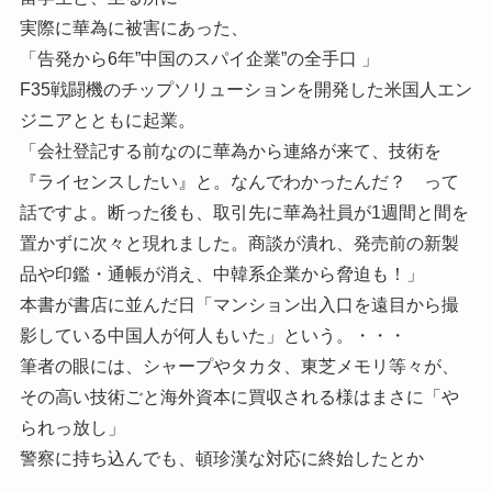
実際に華為に被害にあった、
「告発から6年”中国のスパイ企業”の全手口 」
F35戦闘機のチップソリューションを開発した米国人エン
ジニアとともに起業。
「会社登記する前なのに華為から連絡が来て、技術を
『ライセンスしたい』と。なんでわかったんだ？ って
話ですよ。断った後も、取引先に華為社員が1週間と間を
置かずに次々と現れました。商談が潰れ、発売前の新製
品や印鑑・通帳が消え、中韓系企業から脅迫も！」
本書が書店に並んだ日「マンション出入口を遠目から撮
影している中国人が何人もいた」という。・・・
筆者の眼には、シャープやタカタ、東芝メモリ等々が、
その高い技術ごと海外資本に買収される様はまさに「や
られっ放し」
警察に持ち込んでも、頓珍漢な対応に終始したとか