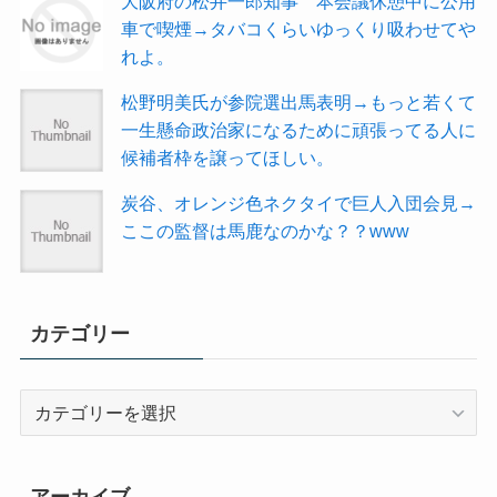
大阪府の松井一郎知事 本会議休憩中に公用
車で喫煙→タバコくらいゆっくり吸わせてや
れよ。
松野明美氏が参院選出馬表明→もっと若くて
一生懸命政治家になるために頑張ってる人に
候補者枠を譲ってほしい。
炭谷、オレンジ色ネクタイで巨人入団会見→
ここの監督は馬鹿なのかな？？www
カテゴリー
カ
テ
ゴ
リ