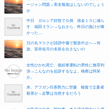
ージャン問題→実名報道はしないのでしょう
か
中日 ガルシア好投でＧ倒 借金１０に減ら
す 福田３ラン→なおさら、昨日の負けが痛
かった…
日の丸マスクが誹謗中傷で製造中止へ→何
故、室井佑月の名前を出さないの
女性ひかれ死亡、後続車運転の男性に無罪判
決→こんなのを起訴するなよ。検察は阿呆
か。
米、アフガンIS系勢力に空爆 報復で立案者
殺害か→反撃は当然するだろう