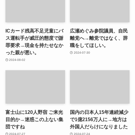
ICカード残高不足児童にバ
広瀬めぐみ参院議員、自民
ス運転手が威圧的態度で謝
離党へ→離党ではなく、辞
罪要求→現金を持たせなか
職をしてほしい。
った親が悪い。
2024-07-30
2024-08-02
富士山に120人野宿 ご来光
国内の日本人15年連続減少
目的か→迷惑この上ない集
で1億2156万人に→地方は
団ですね
外国人だらけになりました
2024-07-27
2024-07-24