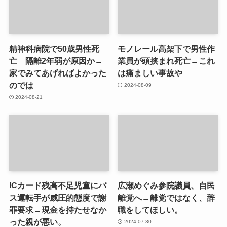
精神科病院で50歳男性死
モノレール高架下で男性作
亡 隔離2年弱が原因か→
業員が頭挟まれ死亡→これ
家でみてあげればよかった
は痛ましい事故や
のでは
2024-08-09
2024-08-21
ICカード残高不足児童にバ
広瀬めぐみ参院議員、自民
ス運転手が威圧的態度で謝
離党へ→離党ではなく、辞
罪要求→現金を持たせなか
職をしてほしい。
った親が悪い。
2024-07-30