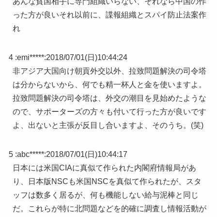
あんな貧国相手に専門組織いらない、それなら中国の作
った方が良いそれ以前に、諜報組織とスパイ防止法案作
れ
4 :
emi*****
:
2018/07/01(日)10:44:24
非アジア大国向け朝貢外交以外、拉致問題解決の司令塔
は分からないから、何でも精一杯人と金を使いますよ。
拉致問題解決の司令塔は、外交の潮目を見始めたような
ので、サポーターズの方々も付いて行った方が良いです
よ、出ないと主張が反目し合いますよ、そのうち。(笑)
5 :
abc*****
:
2018/07/01(日)10:44:17
日本には米国CIAに真似て作られた内閣府情報局があ
り、日本版NSCも米国NSCを真似て作られたが、スタ
ッフは数多く居るが、何も機能しない給与泥棒と同じ
だ。これらが特に北問題などを的確に調査し情報活動が