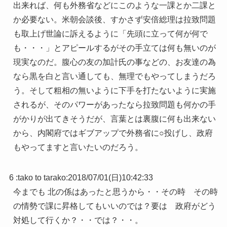
出来れば、何も外務省などにこのような一課とか二課と
か必要ない。米朝会談後、すかさず安倍総理は拉致問題
も取上げ世論に訴えるように「先頭に立って何が何で
も・・・」とアピールするがその手立ては何も無いのが
現実なのだ。腹心の友の加計氏の事などの、お友達の為
なら黒を白と言い通しても、無理でもやってしまうだろ
う。そして粗相の無いように下手を打たないように実施
されるが、そのパワーがあったなら拉致問題も何かの手
がかりが出てきそうだが、言葉とは裏腹に何も出来ない
から、内閣府ではギブアップで外務省に○投げし、政府
もやってますと言いたいのだろう。
6 :
tako to tarako
:
2018/07/01(日)10:42:33
今までも 北の係はあったと思うから・・その時 その時
の情勢で課に昇格してもいいのでは？要は 政府がどう
対処して行くか？・・では？・・。