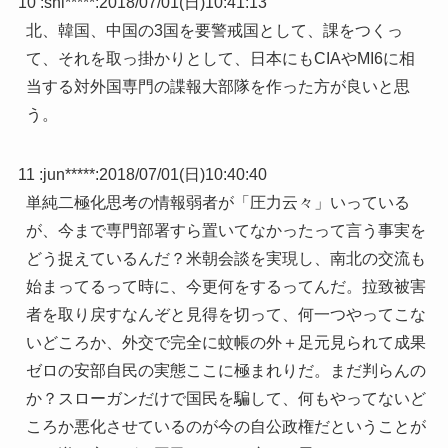
10 :
shi*****
:
2018/07/01(日)10:41:13
北、韓国、中国の3国を要警戒国として、課をつくっ
て、それを取っ掛かりとして、日本にもCIAやMI6に相
当する対外国専門の諜報大部隊を作った方が良いと思
う。
11 :
jun*****
:
2018/07/01(日)10:40:40
単純二極化思考の情報弱者が「圧力云々」いっている
が、今まで専門部署すら置いてなかったって言う事実を
どう捉えているんだ？米朝会談を実現し、南北の交流も
始まってるって時に、今更何をするってんだ。拉致被害
者を取り戻すなんぞと見得を切って、何一つやってこな
いどころか、外交で完全に蚊帳の外＋足元見られて成果
ゼロの安部自民の実態ここに極まれりだ。まだ判らんの
か？スローガンだけで国民を騙して、何もやってないど
ころか悪化させているのが今の自公政権だということが