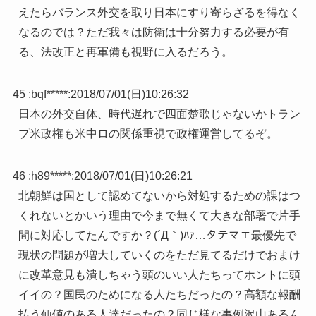
えたらバランス外交を取り日本にすり寄らざるを得なく
なるのでは？ただ我々は防衛は十分努力する必要が有
る、法改正と再軍備も視野に入るだろう。
45 :
bqf*****
:
2018/07/01(日)10:26:32
日本の外交自体、時代遅れで四面楚歌じゃないかトラン
プ米政権も米中ロの関係重視で政権運営してるぞ。
46 :
h89*****
:
2018/07/01(日)10:26:21
北朝鮮は国として認めてないから対処するための課はつ
くれないとかいう理由で今まで無くて大きな部署で片手
間に対応してたんですか？(´Д｀)ﾊｧ…タテマエ最優先で
現状の問題が増大していくのをただ見てるだけでおまけ
に改革意見も潰しちゃう頭のいい人たちってホントに頭
イイの？国民のためになる人たちだったの？高額な報酬
払う価値のある人達だったの？同じ様な事例沢山あるん