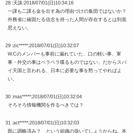
28 :
天誅
:
2018/07/01(日)10:34:16
一課も二課も金を出す為の理由づけの集団ではないか？
外務省に確固たる信念を持った人間が存在するとは到底
思えない。
29 :
zic*****
:
2018/07/01(日)10:32:07
W.Cのメンバーも事前に漏れていた、口の軽い事、軍
事・外交の事はベラベラ喋るものではない。だからスパ
イ天国と言われる、日本に必要な事を黙ってやればよ
い。
30 :
mas*****
:
2018/07/01(日)10:32:04
そろそろ情報機関を作るべきでは？
31 :
act*****
:
2018/07/01(日)10:32:03
既に調略済み？ という組織の扱いでしょうからね。本