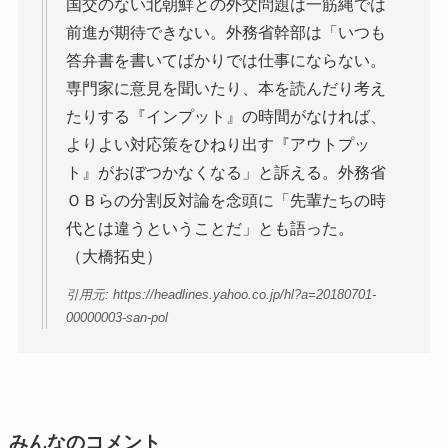
国交のない北朝鮮との外交問題は一筋縄では
前進が期待できない。外務省幹部は「いつも
答弁書を書いてばかりでは仕事にならない。
専門家に意見を聞いたり、本を読んだり考え
たりする『インプット』の時間がなければ、
よりよい対応策をひねり出す『アウトプッ
ト』がおぼつかなくなる」と訴える。外務省
ＯＢらの分割反対論を念頭に「先輩たちの時
代とは違うということだ」とも語った。
（大橋拓史）
引用元: https://headlines.yahoo.co.jp/hl?a=20180701-
00000003-san-pol
みんなのコメント