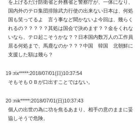
を上げるだけ防衛省と外務省と警察庁が、一体になり、
国内外のテロ集団排除武力行使の出来ない日本は、何処
国も笑ってるよ 言う事など聞かないよ今回は、幾らく
れるの？？？？？其処は国会で決めます？？金をくれな
いなら、テロ起こそうかな？？日本国内数万人の工作員
居る何処まで、馬鹿なのか？？？中国 韓国 北朝鮮に
支援した額は幾ら？
19 :
rix*****
:
2018/07/01(日)10:37:54
そもそもＯＢが口出すことではない。
20 :
nik*****
:
2018/07/01(日)10:37:43
個人の出世の為に功を焦るあまり、相手の意のままに妥
協しそうで危険。