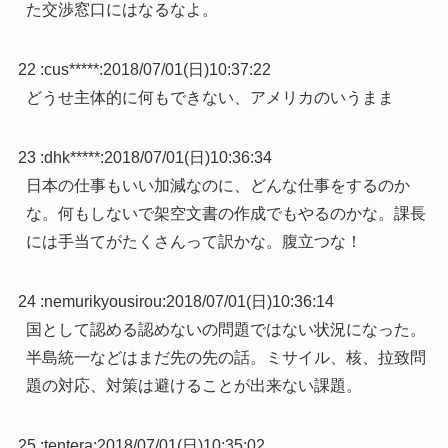
た交渉窓口にはなるなよ。
22 :
cus*****
:
2018/07/01(日)10:37:22
どうせ主体的に何もできない、アメリカのいうまま
23 :
dhk*****
:
2018/07/01(日)10:36:34
日本の仕事もいい加減なのに、どんな仕事をするのか
な。何もしないで架空文書の作成でもやるのかな。課長
には手当てがたくさんって訳かな。腹立つな！
24 :
nemurikyousirou
:
2018/07/01(日)10:36:14
国として認める認めないの問題ではない状況になった。
半島統一などはまだ先の先の話。ミサイル、核、拉致問
題の対応、対策は避けることが出来ない課題。
25 :
tentera
:
2018/07/01(日)10:35:02