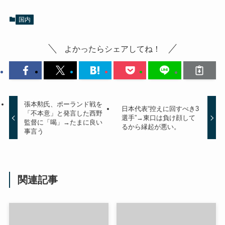
国内
よかったらシェアしてね！
張本勲氏、ポーランド戦を
日本代表“控えに回すべき3
「不本意」と発言した西野
選手”→東口は負け顔して
監督に「喝」→たまに良い
るから縁起が悪い。
事言う
関連記事