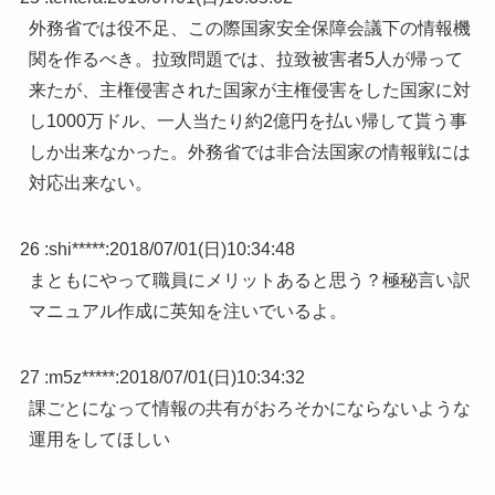
外務省では役不足、この際国家安全保障会議下の情報機
関を作るべき。拉致問題では、拉致被害者5人が帰って
来たが、主権侵害された国家が主権侵害をした国家に対
し1000万ドル、一人当たり約2億円を払い帰して貰う事
しか出来なかった。外務省では非合法国家の情報戦には
対応出来ない。
26 :
shi*****
:
2018/07/01(日)10:34:48
まともにやって職員にメリットあると思う？極秘言い訳
マニュアル作成に英知を注いでいるよ。
27 :
m5z*****
:
2018/07/01(日)10:34:32
課ごとになって情報の共有がおろそかにならないような
運用をしてほしい