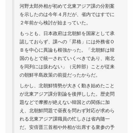
河野太郎外相が初めて北東アジア課の分割案
を示したのは今年４月だが、省内ではすでに
２年前から検討が始まっていた。
もっとも、日本政府は北朝鮮を国家として承
認しておらず、課への「昇格」には外務省Ｏ
Ｂを中心に異論も根強かった。「北朝鮮は韓
国のもとで統一されていくべきであり、南北
を同列には扱わない」（元幹部）ことが従来
の朝鮮半島政策の前提だったからだ。
しかし、北朝鮮情勢が大きく動き始めたこと
が北東アジア課分割論を後押しした。歴史問
題などで摩擦が絶えない韓国との関係に加
え、北朝鮮問題で昼夜を問わず対応が求めら
れる北東アジア課職員の忙しさは省内随一
だ。安倍晋三首相や外相が出席する衆参の予