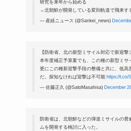
研究を来年から始める
→北朝鮮が開発している変則軌道で飛来す
— 産経ニュース (@Sankei_news)
Decembe
【防衛省、北の新型ミサイル対応で新迎撃シ
本年度補正予算案でも、この種の新型ミサ
更にこの種新迎撃手段の整備と共に、低高
だ。探知なければ迎撃は不可能
https://t.c
— 佐藤正久 (@SatoMasahisa)
December 28
防衛省は、北朝鮮などの弾道ミサイルの脅
ムを開発する検討に入った。