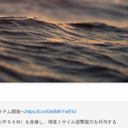
ステム開発へ
https://t.co/Gk6MKYwE9J
（中ＳＡＭ）を改修し、弾道ミサイル迎撃能力を付与する