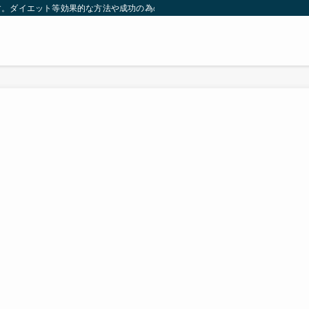
す。ダイエット等効果的な方法や成功の為の秘訣等。太ったり悩んでいる方々が簡