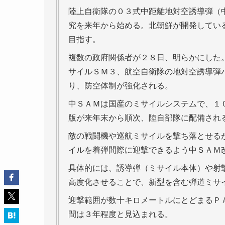
陸上自衛隊の０３式中距離地対空誘導弾（
究を来年から始める。北朝鮮が開発してい
目指す。
複数の政府関係者が２８日、明らかにした
サイルＳＭ３、航空自衛隊の地対空誘導弾パ
り、防空体制が強化される。
中ＳＡＭは国産のミサイルシステムで、１
版が来年末から順次、陸自部隊に配備され
敵の戦闘機や巡航ミサイルを撃ち落とせる
イルを着弾間際に迎撃できるよう中ＳＡＭ
具体的には、誘導弾（ミサイル本体）や射
高度化させることで、新型を含む弾道ミサ
迎撃範囲が数十キロメートルにとどまるＰ
間は３年程度と見込まれる。