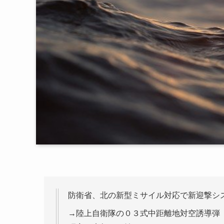
防衛省、北の新型ミサイル対応で新迎撃シ
→陸上自衛隊の０３式中距離地対空誘導弾