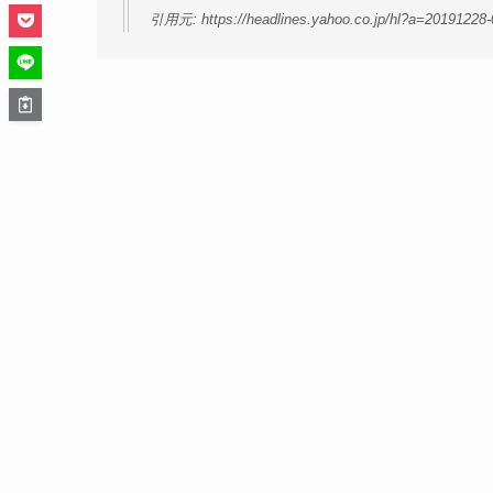
引用元: https://headlines.yahoo.co.jp/hl?a=20191228-