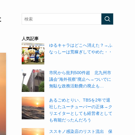
た
人気記事
ゆるキャラはどこへ消えた？→ふ
なっしーは荒稼ぎしてやめた・・
市民から批判500件超 北九州市
議会“海外視察”廃止へ→ついでに
無駄な政務活動費の廃止も…
あるごめとりい、TBSを2年で退
社したユーチューバーの正体→ク
リエイターとしても経営者として
も有能だったんだろう
ススキノ感染店のリスト流出 保