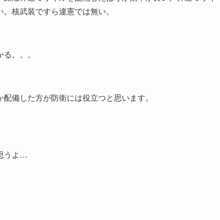
い。核武装ですら違憲では無い。
かる。。。
か配備した方が防衛には役立つと思います。
思うよ…