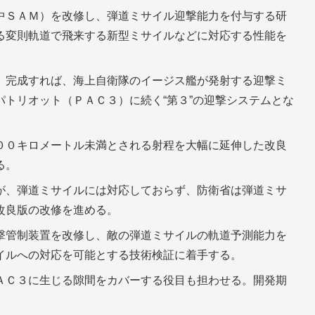
中ＳＡＭ）を改修し、弾道ミサイル迎撃能力を付与する研
る変則軌道で飛来する新型ミサイルなどに対応する性能を
。完成すれば、海上自衛隊のイージス艦が発射する迎撃ミ
トリオット（ＰＡＣ３）に続く“第３”の迎撃システムとな
００キロメートル未満とされる射程を大幅に延伸した改良
る。
が、弾道ミサイルには対応しておらず、防衛省は弾道ミサ
改良版の改修を進める。
撃管制装置を改修し、敵の弾道ミサイルの軌道予測能力を
イルへの対応を可能とする技術検証に着手する。
ＡＣ３に生じる隙間をカバーする役目も担わせる。開発期