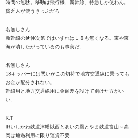
時間の無駄。移動は飛行機、新幹線、特急しか使わん。
貧乏人が使うきっぷだろ
名無しさん
新幹線の延伸次第ではいずれは１８も無くなる。東や東
海が潰したがっているのも事実だ。
名無しさん
18キッパーには悪いがこの切符で地方交通線に乗っても
お金が配分されない。
幹線用と地方交通線用に金額差を設けて別けた方がい
い。
K.T
IRいしかわ鉄道津幡以西とあいの風とやま鉄道富山～高
岡は通過利用に限り運賃不要