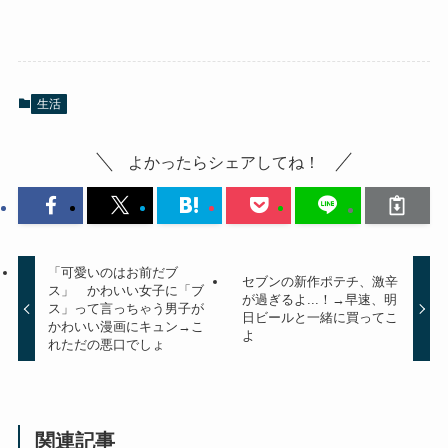
生活
よかったらシェアしてね！
「可愛いのはお前だブ
セブンの新作ポテチ、激辛
ス」 かわいい女子に「ブ
が過ぎるよ...！→早速、明
ス」って言っちゃう男子が
日ビールと一緒に買ってこ
かわいい漫画にキュン→こ
よ
れただの悪口でしょ
関連記事