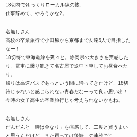
18切符でゆっくりローカル線の旅。
仕事辞めて、やろうかな?。
名無しさん
高校の卒業旅行で小田原から京都まで友達5人で目指した
なー！
18切符で東海道線を延々と。静岡県の大きさを実感した
り。電車に乗り飽きて名古屋で途中下車してお昼食べた
り。
帰りは高速バスであっという間に帰ってきたけど、18切
符じゃないと感じられない青春だなーって良い思い出！
今時の女子高生の卒業旅行じゃ考えられないかもね。
名無しさん
だんだんと「時は金なり」を痛感して、二度と買うまい
と思うんだけど、また買っては後悔…の連続(^^;;