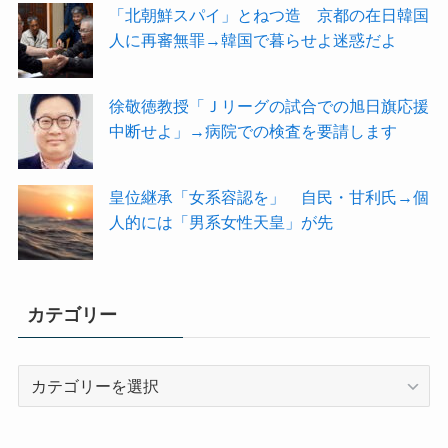
「北朝鮮スパイ」とねつ造 京都の在日韓国
人に再審無罪→韓国で暮らせよ迷惑だよ
徐敬徳教授「Ｊリーグの試合での旭日旗応援
中断せよ」→病院での検査を要請します
皇位継承「女系容認を」 自民・甘利氏→個
人的には「男系女性天皇」が先
カテゴリー
カ
テ
ゴ