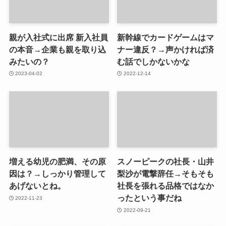
親が入社式に出席 新入社員
新幹線でカードゲームはマ
の本音→企業も親を取り込
ナー違反？→声かければ済
みたいの？
む話でしかないかな
2023-04-02
2022-12-14
増える幼児の肥満、その原
スノーピークの社長・山井
因は？→しっかり管理して
梨沙が電撃辞任→そもそも
あげないとね。
社長を張れる品格ではなか
ったという事だね
2022-11-23
2022-09-21