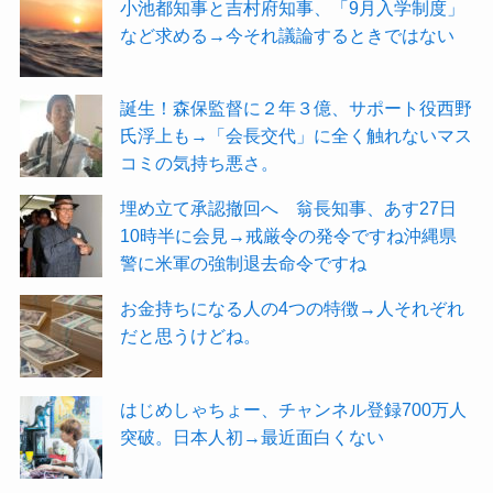
小池都知事と吉村府知事、「9月入学制度」
など求める→今それ議論するときではない
誕生！森保監督に２年３億、サポート役西野
氏浮上も→「会長交代」に全く触れないマス
コミの気持ち悪さ。
埋め立て承認撤回へ 翁長知事、あす27日
10時半に会見→戒厳令の発令ですね沖縄県
警に米軍の強制退去命令ですね
お金持ちになる人の4つの特徴→人それぞれ
だと思うけどね。
はじめしゃちょー、チャンネル登録700万人
突破。日本人初→最近面白くない